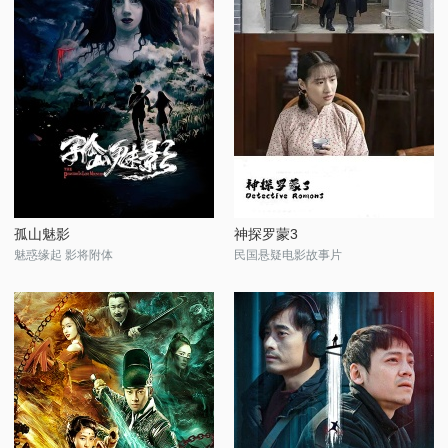
孤山魅影
神探罗蒙3
魅惑缘起 影将附体
民国悬疑电影故事片