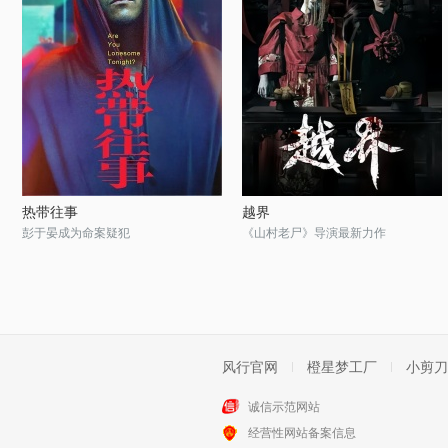
热带往事
越界
彭于晏成为命案疑犯
《山村老尸》导演最新力作
风行官网
橙星梦工厂
小剪刀
诚信示范网站
经营性网站备案信息