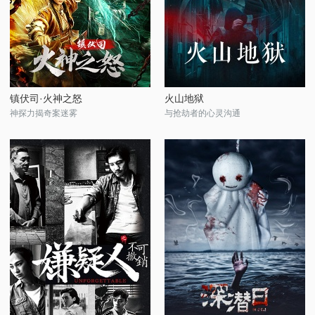
镇伏司·火神之怒
火山地狱
神探力揭奇案迷雾
与抢劫者的心灵沟通