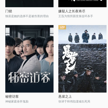
门锁
嫌疑人之长夜将尽
独居是她的选择不是被伤害的理由
王迅为情所困变身连环杀手
秘密访客
悬崖之上
神秘家庭各怀鬼胎
张译于和伟陷谍城生死局