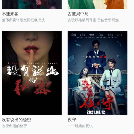
不速来客
古董局中局
范伟窦骁张颂文同框飙演技
古玩双雄破局寻宝 雷佳音李现燃
没有说出的秘密
夜守
改变命运的秘密
一个姐姐的复仇