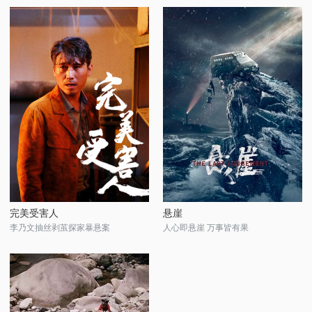
完美受害人
悬崖
李乃文抽丝剥茧探家暴悬案
人心即悬崖 万事皆有果