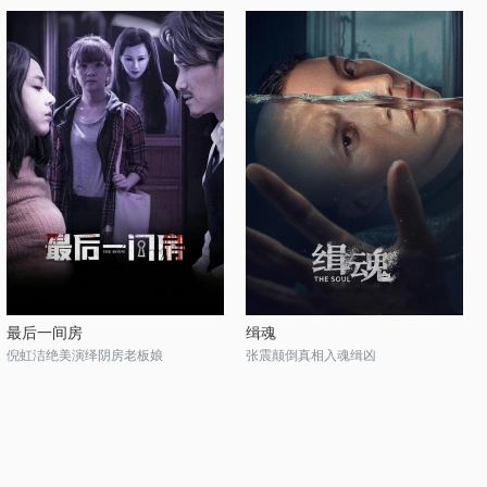
最后一间房
缉魂
倪虹洁绝美演绎阴房老板娘
张震颠倒真相入魂缉凶