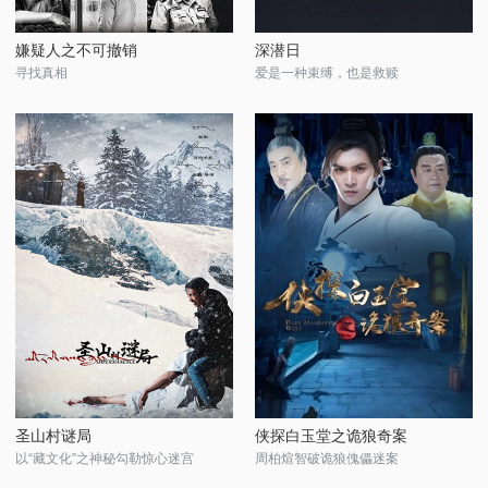
嫌疑人之不可撤销
深潜日
寻找真相
爱是一种束缚，也是救赎
圣山村谜局
侠探白玉堂之诡狼奇案
以“藏文化”之神秘勾勒惊心迷宫
周柏煊智破诡狼傀儡迷案