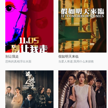
别让我走
假如明天来临
恐怖的真相浮出水面
当爱人将逝,我用什么来拯救