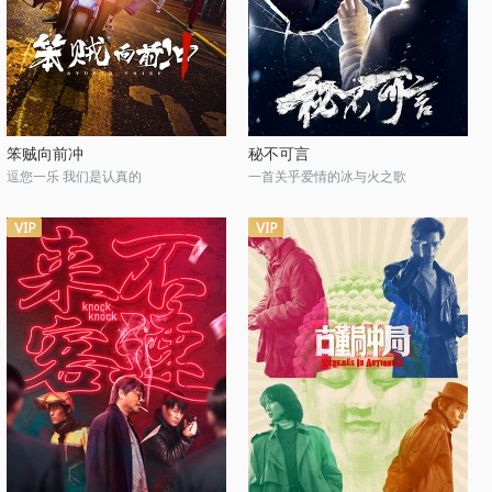
笨贼向前冲
秘不可言
逗您一乐 我们是认真的
一首关乎爱情的冰与火之歌