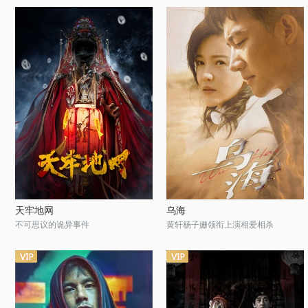
天牢地网
乌海
不可思议的诡异事件
黄轩杨子姗领衔上演相爱相杀