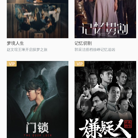
梦境人生
记忆切割
赵文瑄王琳开启探梦之旅
郭采洁搭档徐峥记忆追凶