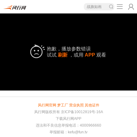
战旗如画
抱歉，播放参数错误
试试
刷新
，或用
APP
观看
风行网官网
梦工厂
营业执照
其他证件
风行网版权所有
京ICP备10012819号-16A
下载风行网APP
违法和不良信息举报电话：4000966660
举报邮箱：
kefu@fun.tv