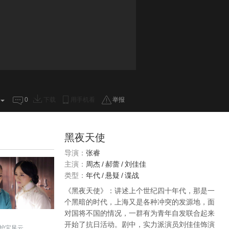
0
下载
用手机看
举报
黑夜天使
导演：
张睿
主演：
周杰
/
郝蕾
/
刘佳佳
类型：
年代
/
悬疑
/
谍战
《黑夜天使》：讲述上个世纪四十年代，那是一
个黑暗的时代，上海又是各种冲突的发源地，面
对国将不国的情况，一群有为青年自发联合起来
开始了抗日活动。剧中，实力派演员刘佳佳饰演
护宝风云