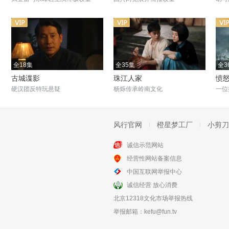
全18集
全35集
全3
古城谍影
珠江人家
愤
硬汉团反特玩悬疑
杨烁传承岭南文化
一位
风行官网
橙星梦工厂
小剪刀
诚信示范网站
全39集
全32集
经营性网站备案信息
惊蛰
烽火连城决
中国互联网举报中心
杨烁化身双面特工
富家少爷身陷谍战风云
诚信经营 放心消费
北京12318文化市场举报热线
举报邮箱：
kefu@fun.tv