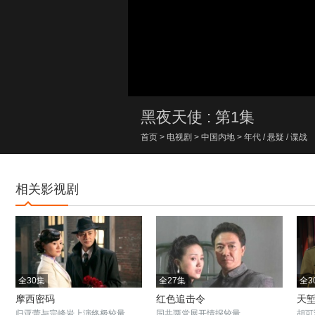
00:00/00:00
黑夜天使 : 第1集
首页
>
电视剧
>
中国内地
>
年代
/
悬疑
/
谍战
相关影视剧
全30集
全27集
全3
摩西密码
红色追击令
天堑
归亚蕾与宗峰岩上演终极较量
国共两党展开情报较量
胡可