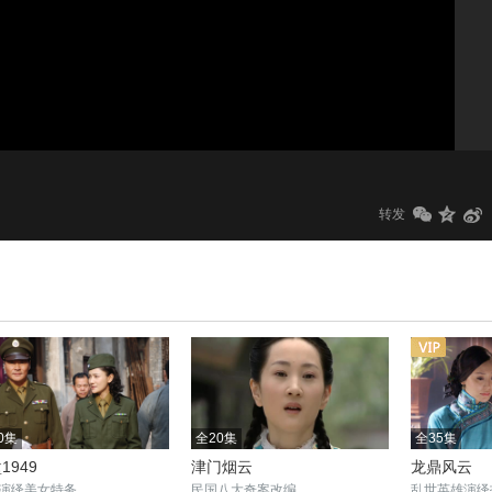
1.0x
标清
转发
0集
全20集
全35集
1949
津门烟云
龙鼎风云
演绎美女特务
民国八大奇案改编
乱世英雄演绎