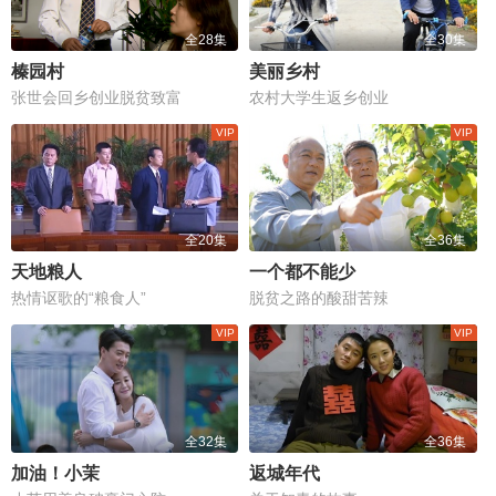
全28集
全30集
榛园村
美丽乡村
张世会回乡创业脱贫致富
农村大学生返乡创业
全20集
全36集
天地粮人
一个都不能少
热情讴歌的“粮食人”
脱贫之路的酸甜苦辣
全32集
全36集
加油！小茉
返城年代