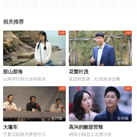
相关推荐
全28集
全34集
那山那海
花繁叶茂
山海并行助力乡村振兴
花茂村逆袭，红色旅游出圈
全20集
全40集
大篷车
高兴的酸甜苦辣
宁夏话剧团为梦想尽力
胡同小妞恋上北漂小伙