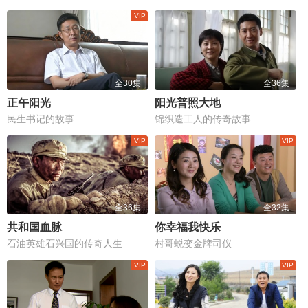
全30集
全36集
正午阳光
阳光普照大地
民生书记的故事
锦织造工人的传奇故事
全36集
全32集
共和国血脉
你幸福我快乐
石油英雄石兴国的传奇人生
村哥蜕变金牌司仪