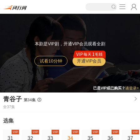
本剧是VIP剧，开通VIP会员观看全剧
试看10分钟
开通VIP会员
已是VIP或已购买？
请登录>
青谷子
第34集
全37集
选集
VIP
VIP
VIP
VIP
VIP
VIP
VIP
31
32
33
34
35
36
37