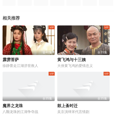
相关推荐
全40集
全33集
霹雳菩萨
黄飞鸿与十三姨
徐静蕾走江湖济世救人
大侠黄飞鸿的爱情忠义
全35集
全35集
魔界之龙珠
鼓上蚤时迁
八颗龙珠的江湖争夺战
吴京演绎宋代言情剧