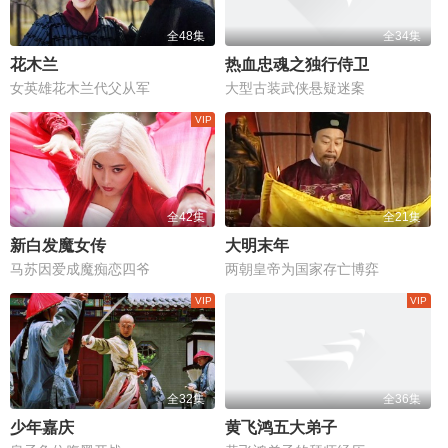
全48集
全34集
花木兰
热血忠魂之独行侍卫
女英雄花木兰代父从军
大型古装武侠悬疑迷案
全42集
全21集
新白发魔女传
大明末年
马苏因爱成魔痴恋四爷
两朝皇帝为国家存亡博弈
全32集
全36集
少年嘉庆
黄飞鸿五大弟子