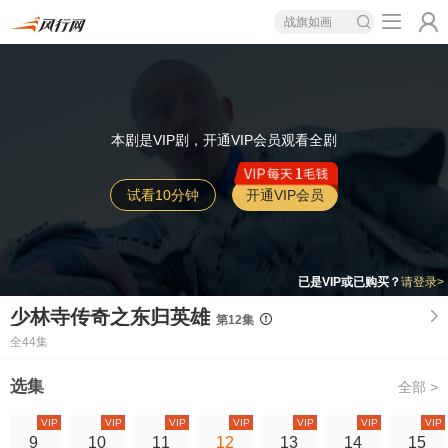
战旗如画
本剧是VIP剧，开通VIP会员观看全剧
试看10分钟
开通VIP会员
已是VIP或已购买？
请登录>
少林寺传奇之东归英雄
第12集
全44集
选集
全部 >
VIP
VIP
VIP
VIP
VIP
VIP
VIP
9
10
11
12
13
14
15