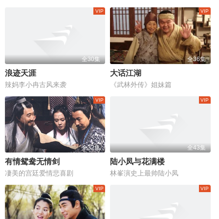
全30集
全36集
浪迹天涯
大话江湖
辣妈李小冉古风来袭
《武林外传》姐妹篇
全32集
全43集
有情鸳鸯无情剑
陆小凤与花满楼
凄美的宫廷爱情悲喜剧
林峯演史上最帅陆小凤