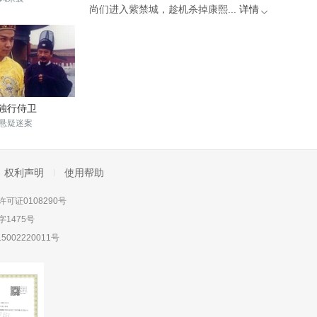
尚们进入紫禁城，趁机杀掉康熙...
详情
独行侍卫
悬疑迷案
权利声明
使用帮助
可证0108290号
1475号
5002220011号