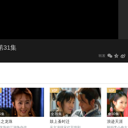
1.0x
标清
第31集
转发
5集
全35集
全30集
界之龙珠
鼓上蚤时迁
浪迹天涯
龙珠的江湖争夺战
吴京演绎宋代言情剧
辣妈李小冉古