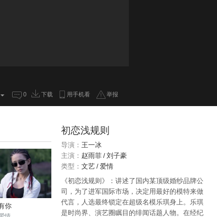
0
下载
用手机看
举报
初恋浅规则
导演：
王一冰
主演：
赵雨菲
/
刘子豪
类型：
文艺
/
爱情
《初恋浅规则》：讲述了国内某顶级婚纱品牌公
司，为了进军国际市场，决定用最好的模特来做
代言，人选最终锁定在超级名模乐琪身上。乐琪
有你
是时尚界、演艺圈瞩目的绯闻话题人物。在经纪
爱情