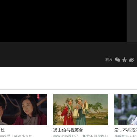
1.0x
标清
转发
来过
梁山伯与祝英台
爱，不能没
姑娘爱上摇滚小青年
书院读书遇知己，相爱不得化蝶归
失明年轻人的