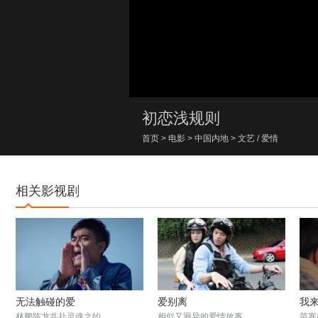
00:00/00:00
初恋浅规则
首页
>
电影
>
中国内地
>
文艺
/
爱情
相关影视剧
无法触碰的爱
爱别离
我
林鹏陈龙共赴灵魂之约
相似又迥异的爱情故事
苗寨