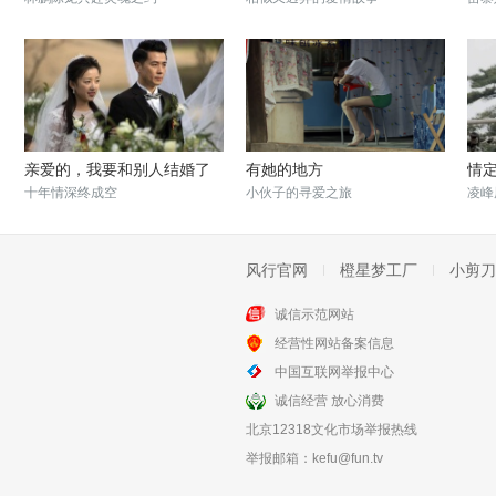
亲爱的，我要和别人结婚了
有她的地方
情
十年情深终成空
小伙子的寻爱之旅
凌峰
风行官网
橙星梦工厂
小剪刀
诚信示范网站
经营性网站备案信息
遥远的他
请把生命交给我
中国互联网举报中心
任何事物也比不过人之间的真情
任何从业者都应该有社会责任感
诚信经营 放心消费
北京12318文化市场举报热线
举报邮箱：
kefu@fun.tv