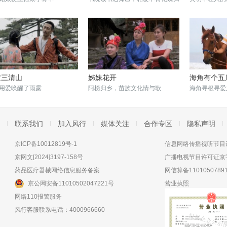
定三清山
姊妹花开
海角有个五
用爱唤醒了雨露
阿榜归乡，苗族文化情与歌
海角寻根寻爱
联系我们
加入风行
媒体关注
合作专区
隐私声明
京ICP备10012819号-1
信息网络传播视听节目许
京网文[2024]3197-158号
广播电视节目许可证京字
药品医疗器械网络信息服务备案
网信算备11010507891
京公网安备11010502047221号
营业执照
网络110报警服务
风行客服联系电话：4000966660