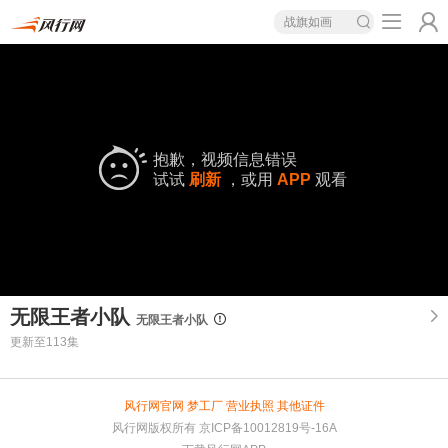
战旗如画
抱歉，视频信息错误
试试
刷新
，或用
APP
观看
无限王者小队
无限王者小队
更新至113集
风行网官网
梦工厂
营业执照
其他证件
风行网版权所有
京ICP备10012819号-16A