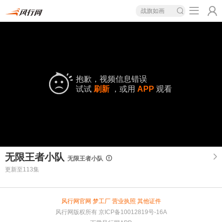
战旗如画
抱歉，视频信息错误
试试
刷新
，或用
APP
观看
无限王者小队
无限王者小队
更新至113集
风行网官网
梦工厂
营业执照
其他证件
风行网版权所有
京ICP备10012819号-16A