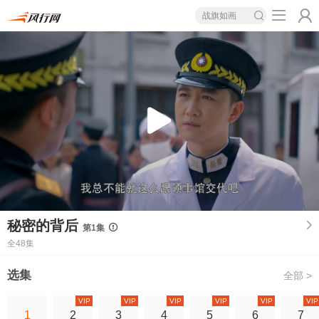
战旗如画
秘密的背后
第1集
全48集
选集
全部 >
VIP
VIP
VIP
VIP
VIP
VIP
1
2
3
4
5
6
7