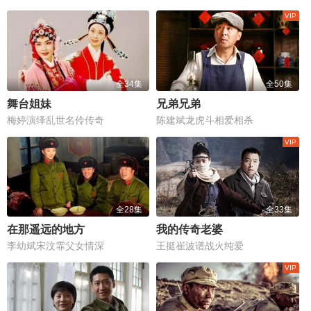
全34集
全50集
舞台姐妹
兄弟兄弟
梅婷演绎乱世名伶传奇
陈建斌龙虎斗相爱相杀
全28集
全33集
在那遥远的地方
我的传奇老婆
李幼斌宋汶霏父女情深
王挺崔波谱战火纯爱