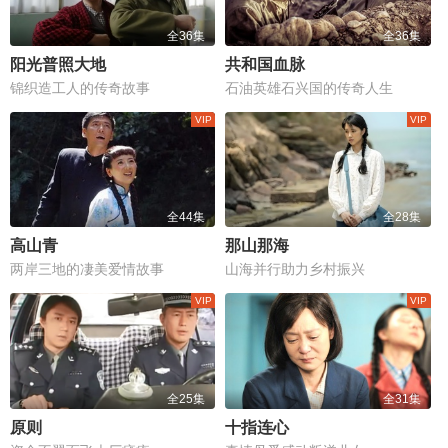
全36集
全36集
阳光普照大地
共和国血脉
锦织造工人的传奇故事
石油英雄石兴国的传奇人生
全44集
全28集
高山青
那山那海
两岸三地的凄美爱情故事
山海并行助力乡村振兴
全25集
全31集
原则
十指连心