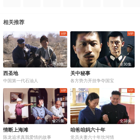
相关推荐
全30集
全30集
西圣地
关中秘事
中国第一代石油人
各方势力开挂争夺国宝
全25集
全38集
情断上海滩
咱爸咱妈六十年
陈龙追求真我爱情的故事
党员夫妻六十年坎坷情