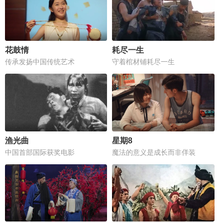
花鼓情
耗尽一生
传承发扬中国传统艺术
守着棺材铺耗尽一生
渔光曲
星期8
中国首部国际获奖电影
魔法的意义是成长而非佯装