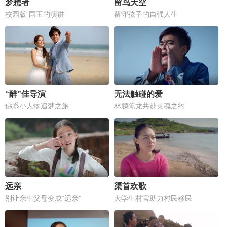
梦想者
留鸟天空
校园版“国王的演讲”
留守孩子的自强人生
“醉”佳导演
无法触碰的爱
佛系小人物追梦之旅
林鹏陈龙共赴灵魂之约
远亲
渠首欢歌
别让亲生父母变成“远亲”
大学生村官助力村民移民