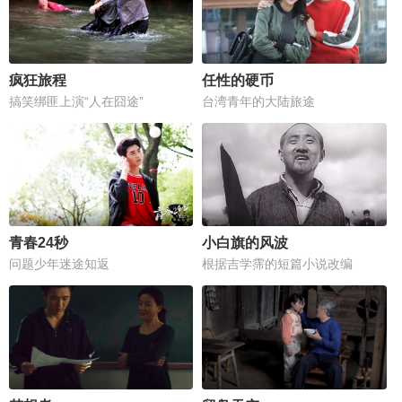
疯狂旅程
任性的硬币
搞笑绑匪上演“人在囧途”
台湾青年的大陆旅途
青春24秒
小白旗的风波
问题少年迷途知返
根据吉学霈的短篇小说改编