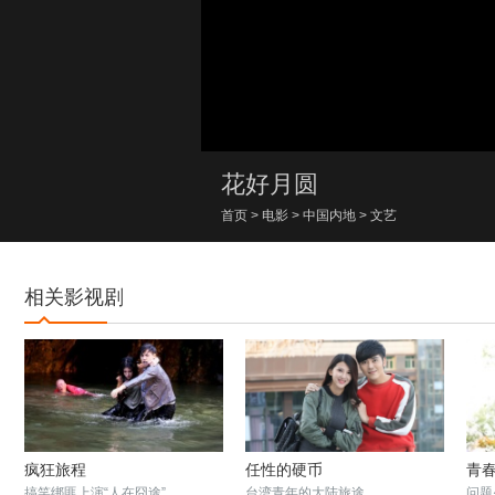
00:00/00:00
花好月圆
首页
>
电影
>
中国内地
>
文艺
相关影视剧
疯狂旅程
任性的硬币
青春
搞笑绑匪上演“人在囧途”
台湾青年的大陆旅途
问题