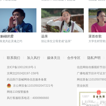
法触碰的爱
远亲
渠首欢歌
陈龙共赴灵魂之约
别让亲生父母变成“远亲”
大学生村官助
联系我们
加入风行
媒体关注
合作专区
隐私声明
京ICP备10012819号-1
信息网络传播视听节目许
京网文[2024]3197-158号
广播电视节目许可证京字
药品医疗器械网络信息服务备案
网信算备11010507891
京公网安备11010502047221号
营业执照
网络110报警服务
风行客服联系电话：4000966660