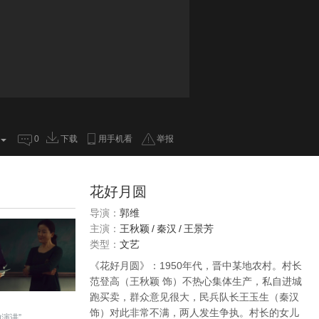
0
下载
用手机看
举报
花好月圆
导演：
郭维
主演：
王秋颖
/
秦汉
/
王景芳
类型：
文艺
《花好月圆》：1950年代，晋中某地农村。村长
范登高（王秋颖 饰）不热心集体生产，私自进城
跑买卖，群众意见很大，民兵队长王玉生（秦汉
饰）对此非常不满，两人发生争执。村长的女儿
演讲”