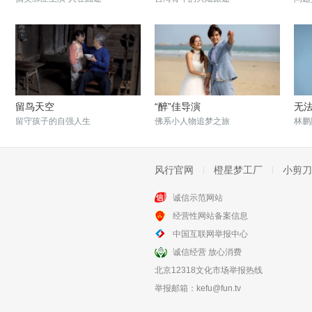
留鸟天空
“醉”佳导演
无
留守孩子的自强人生
佛系小人物追梦之旅
林鹏
风行官网
橙星梦工厂
小剪刀
诚信示范网站
经营性网站备案信息
花鼓情
耗尽一生
中国互联网举报中心
传承发扬中国传统艺术
守着棺材铺耗尽一生
诚信经营 放心消费
北京12318文化市场举报热线
举报邮箱：
kefu@fun.tv