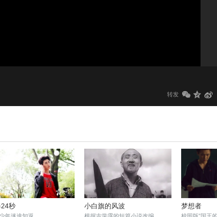
1.0x
标清
转发
24秒
小白旗的风波
梦想者
少年迷途知返
根据吉学霈的短篇小说改编
校园版“国王的