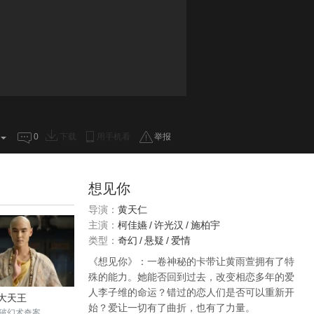
0
下载
用手机看
举报
想见你
导演：
黄天仁
主演：
柯佳嬿
/
许光汉
/
施柏宇
类型：
奇幻
/
悬疑
/
爱情
《想见你》：一卷神秘的卡带让黄雨萱拥有了特
殊的能力。她能否回到过去，改变相恋多年的爱
人李子维的命运？错过的恋人们是否可以重新开
大天王
始？爱让一切有了曲折，也有了力量。
破幻术奇案