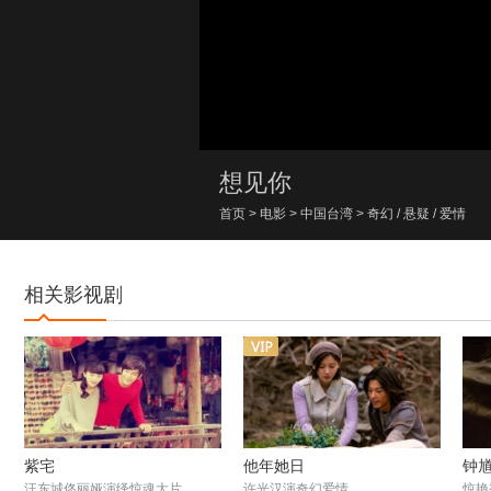
00:00/00:00
想见你
首页
>
电影
>
中国台湾
>
奇幻
/
悬疑
/
爱情
相关影视剧
紫宅
他年她日
钟
汪东城佟丽娅演绎惊魂大片
许光汉演奇幻爱情
惊艳