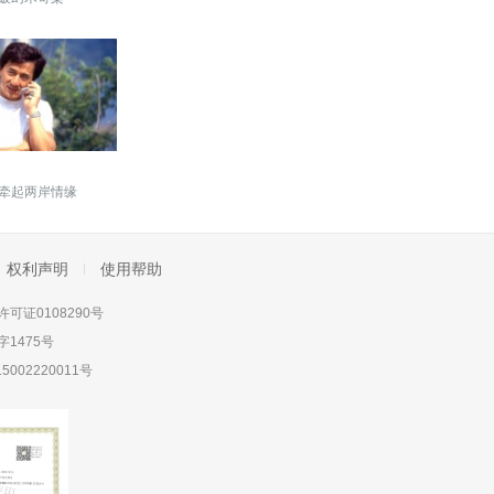
牵起两岸情缘
权利声明
使用帮助
可证0108290号
1475号
5002220011号