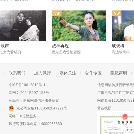
半歌声
战神再现
玻璃樽
之女为爱成痴
魔法忍者惊险冒险
海边玻璃樽，
联系我们
加入风行
媒体关注
合作专区
隐私声明
京ICP备10012819号-1
信息网络传播视听节目许
京网文[2024]3197-158号
广播电视节目许可证京字
药品医疗器械网络信息服务备案
网信算备11010507891
京公网安备11010502047221号
营业执照
网络110报警服务
风行客服联系电话：4000966660