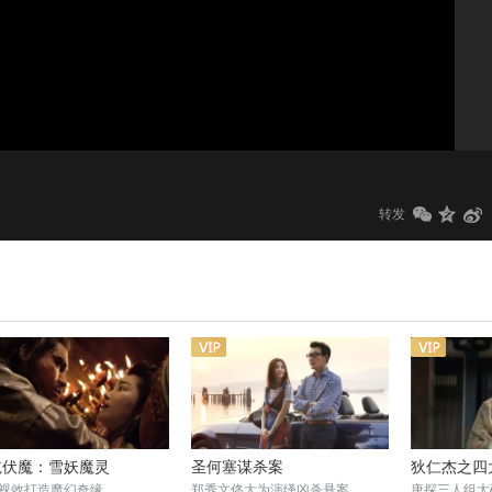
1.0x
标清
转发
馗伏魔：雪妖魔灵
圣何塞谋杀案
狄仁杰之四
视效打造魔幻奇缘
郑秀文佟大为演绎凶杀悬案
唐探三人组大