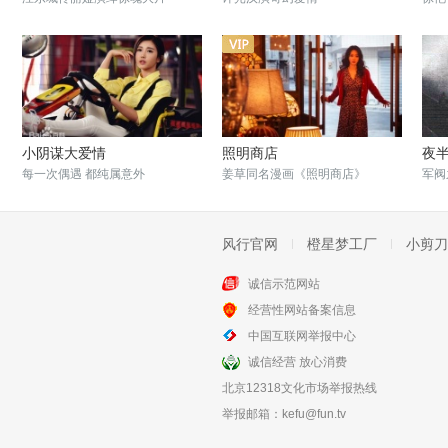
小阴谋大爱情
照明商店
夜
每一次偶遇 都纯属意外
姜草同名漫画《照明商店》
军阀
风行官网
橙星梦工厂
小剪刀
诚信示范网站
经营性网站备案信息
奇幻梦之旅
边缘行者
中国互联网举报中心
爆笑喜剧多次喝下后悔药
任贤齐硬核反黑交锋任达华
诚信经营 放心消费
北京12318文化市场举报热线
举报邮箱：
kefu@fun.tv