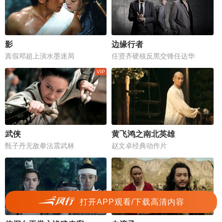
影
边缘行者
真假邓超上演水墨迷局
任贤齐硬核反黑交锋任达华
武侠
黄飞鸿之南北英雄
甄子丹无敌拳法震武林
赵文卓经典动作片
打开APP观看/下载高清内容