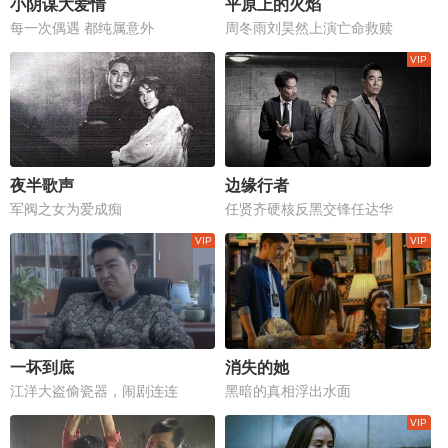
小阴谋大爱情
平原上的火焰
每一次偶遇 都纯属意外
周冬雨刘昊然上演亡命救赎
夜半歌声
边缘行者
军阀之女为爱成痴
任贤齐硬核反黑交锋任达华
一坏到底
消失的她
江洋大盗偷瓷器，闹剧连连
黑暗的真相浮出水面