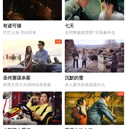
有迹可循
七天
茫茫人海 寻你回来
女刑警被困荒野7天险象环生
圣何塞谋杀案
沉默的雪
郑秀文佟大为演绎凶杀悬案
杀人案件的真相是什么