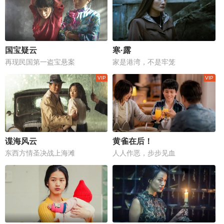
国宝疑云
寒·露
再现民国第一盗宝悬案
家是港湾，不是牢笼
谍海风云
黄雀在后！
东西方情圣决战上海滩
人人作恶，步步见血