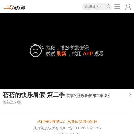
战旗如画
抱歉，播放参数错误
试试
刷新
，或用
APP
观看
蓓蓓的快乐暑假 第二季
蓓蓓的快乐暑假 第二季
更新至60集
风行网官网
梦工厂
营业执照
其他证件
风行网版权所有
京ICP备10012819号-16A