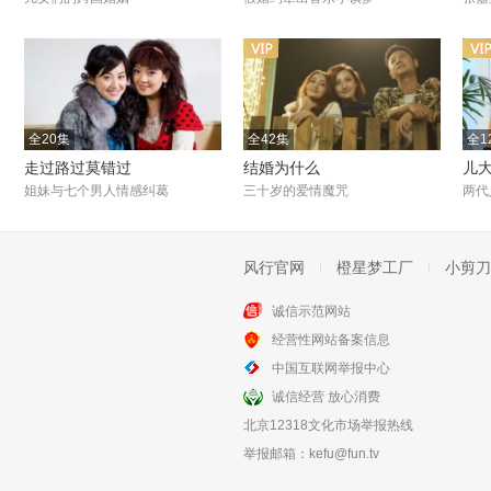
全20集
全42集
全1
走过路过莫错过
结婚为什么
儿
姐妹与七个男人情感纠葛
三十岁的爱情魔咒
两代
风行官网
橙星梦工厂
小剪刀
诚信示范网站
全24集
全33集
经营性网站备案信息
结发夫妻
杨光的夏天
中国互联网举报中心
丁勇岱演绎再婚家庭的爱恨纠缠
市井小民商场无间道
诚信经营 放心消费
北京12318文化市场举报热线
举报邮箱：
kefu@fun.tv