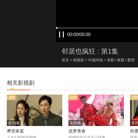
00:00/00:00
邻居也疯狂 : 第1集
首页
>
电视剧
>
中国内地
>
喜剧
/
家庭
/
爱情
相关影视剧
全33集
全36集
全2
摩登家庭
追梦青春
前
儿女们的跨国婚姻
假婚约牵出音乐小镇梦
张嘉