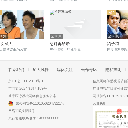
20集
全20集
全36集
大女成人
想好再结婚
鸽子哨
人啼笑皆非的故事
三伴情缘，终成眷属
现实版罗密欧
联系我们
加入风行
媒体关注
合作专区
隐私声明
京ICP备10012819号-1
信息网络传播视听节目许
京网文[2024]3197-158号
广播电视节目许可证京字
药品医疗器械网络信息服务备案
网信算备11010507891
京公网安备11010502047221号
营业执照
网络110报警服务
风行客服联系电话：4000966660