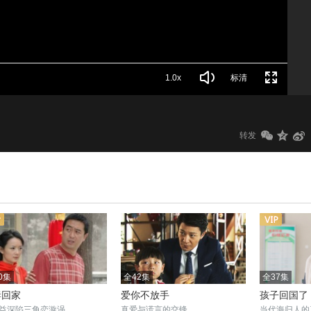
1.0x
标清
转发
0集
全42集
全37集
妻回家
爱你不放手
孩子回国了
益深陷三角恋漩涡
真爱与谎言的交锋
当代海归人的