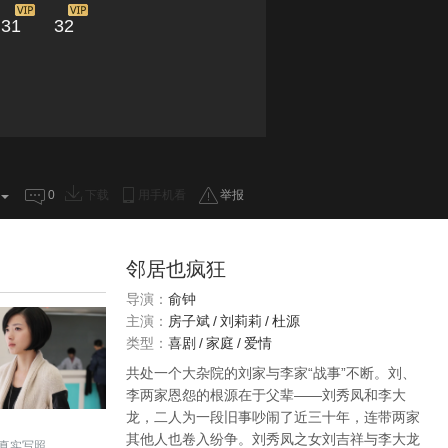
31
32
0
下载
用手机看
举报
邻居也疯狂
导演：
俞钟
主演：
房子斌
/
刘莉莉
/
杜源
类型：
喜剧
/
家庭
/
爱情
共处一个大杂院的刘家与李家“战事”不断。刘、
李两家恩怨的根源在于父辈——刘秀凤和李大
龙，二人为一段旧事吵闹了近三十年，连带两家
其他人也卷入纷争。刘秀凤之女刘吉祥与李大龙
真实写照