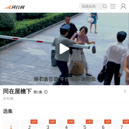
战旗如画
同在屋檐下
第1集
全40集
选集
VIP
VIP
VIP
VIP
VIP
VIP
1
2
3
4
5
6
7