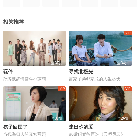
相关推荐
全37集
全34集
玩伴
寻找北极光
孙涛戴娇倩智斗小萝莉
富家子弟邹家龙的人生起伏
全37集
全26集
孩子回国了
走出你的爱
当代海归人的真实写照
80后闪婚族再造《天桥风云》