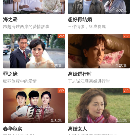
全36集
全20集
海之谣
想好再结婚
跨越海峡两岸的爱情故事
三伴情缘，终成眷属
全30集
全20集
罪之缘
离婚进行时
赎罪旅程中的爱情
丁志诚江珊离婚进行时
全31集
全22集
春华秋实
离婚女人