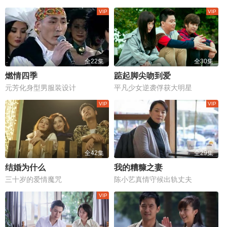
全22集
全30集
燃情四季
踮起脚尖吻到爱
元芳化身型男服装设计
平凡少女逆袭俘获大明星
全42集
全29集
结婚为什么
我的糟糠之妻
三十岁的爱情魔咒
陈小艺真情守候出轨丈夫