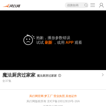
战旗如画
抱歉，播放参数错误
试试
刷新
，或用
APP
观看
魔法厨房过家家
魔法厨房过家家
全37集
风行网官网
梦工厂
营业执照
其他证件
风行网版权所有
京ICP备10012819号-16A