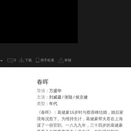
0
下载
用手机看
举报
春晖
导演：
万盛华
主演：
刘威葳
/
张陆
/
侯京健
类型：
年代
《春晖》：葛健豪16岁时与蔡蓉峰结婚，婚后家
境每况愈下。为维持生计，葛健豪帮夫君在上海
谋了一份官职。一八九九年，三十四岁的葛健豪