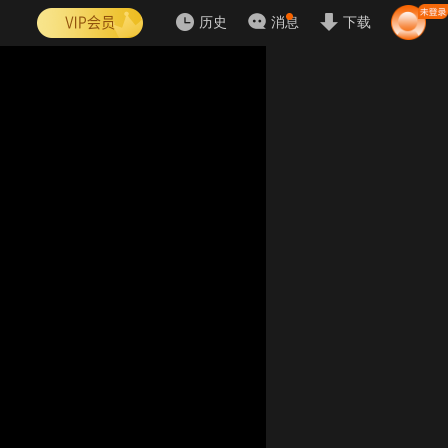
历史
消息
下载
春
晖
全
集