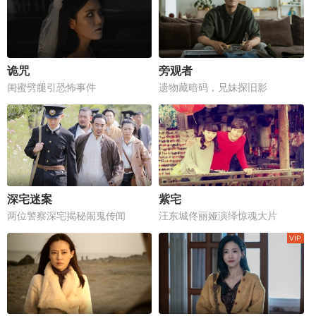
诡咒
旁观者
闺蜜劈腿引恐怖事件
遗物藏暗码，兄妹探旧影
深宅迷案
紫宅
两位警察深宅揭秘闹鬼传闻
汪东城佟丽娅演绎惊魂大片