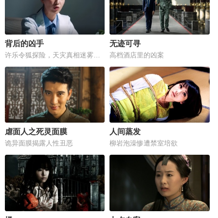
背后的凶手
无迹可寻
许乐令狐探险，天灾真相迷雾重重
高档酒店里的凶案
虐面人之死灵面膜
人间蒸发
诡异面膜揭露人性丑恶
柳岩泡澡惨遭禁室培欲