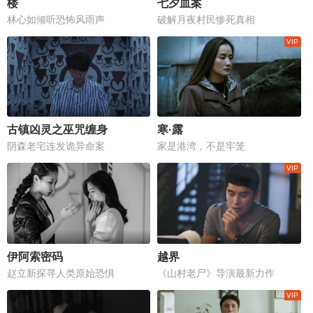
楼
七夕血案
林心如倾听恐怖风雨声
破解月夜村民惨死真相
古镇凶灵之巫咒缠身
寒·露
阴森老宅连发诡异命案
家是港湾，不是牢笼
伊阿索密码
越界
赵立新探寻人类原始恐惧
《山村老尸》导演最新力作