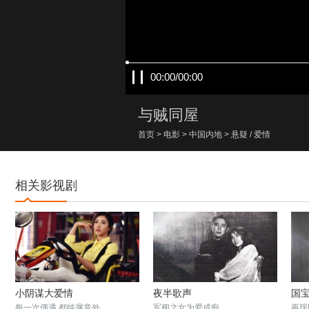
00:00/00:00
与贼同屋
首页
>
电影
>
中国内地
>
悬疑
/
爱情
相关影视剧
小阴谋大爱情
夜半歌声
国
每一次偶遇 都纯属意外
军阀之女为爱成痴
再现