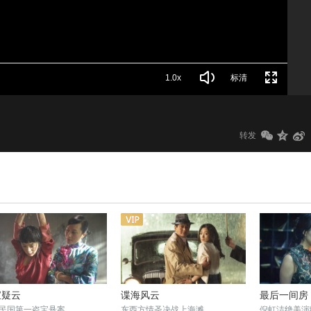
1.0x
标清
转发
宝疑云
谍海风云
最后一间房
民国第一盗宝悬案
东西方情圣决战上海滩
倪虹洁绝美演