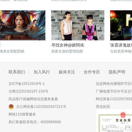
棺
寻找女神@娇阿依
张震讲鬼故
缠身女星配阴婚
苗家女孩的爱情陷阱
合租房里神秘
联系我们
加入风行
媒体关注
合作专区
隐私声明
京ICP备10012819号-1
信息网络传播视听节目许
京网文[2024]3197-158号
广播电视节目许可证京字
药品医疗器械网络信息服务备案
网信算备11010507891
京公网安备11010502047221号
营业执照
网络110报警服务
风行客服联系电话：4000966660