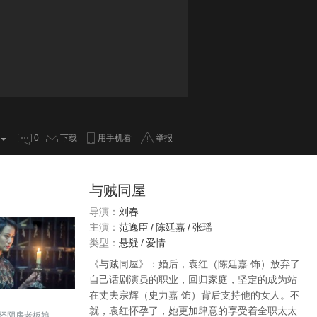
0
下载
用手机看
举报
与贼同屋
导演：
刘春
主演：
范逸臣
/
陈廷嘉
/
张瑶
类型：
悬疑
/
爱情
《与贼同屋》：婚后，袁红（陈廷嘉 饰）放弃了
自己话剧演员的职业，回归家庭，坚定的成为站
在丈夫宗辉（史力嘉 饰）背后支持他的女人。不
就，袁红怀孕了，她更加肆意的享受着全职太太
绎阴房老板娘