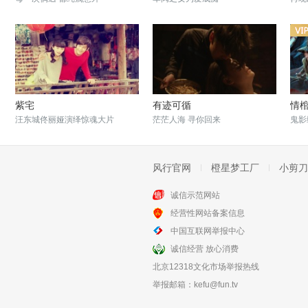
紫宅
有迹可循
情
汪东城佟丽娅演绎惊魂大片
茫茫人海 寻你回来
鬼影
风行官网
橙星梦工厂
小剪刀
诚信示范网站
经营性网站备案信息
七天
圣何塞谋杀案
中国互联网举报中心
女刑警被困荒野7天险象环生
郑秀文佟大为演绎凶杀悬案
诚信经营 放心消费
北京12318文化市场举报热线
举报邮箱：
kefu@fun.tv