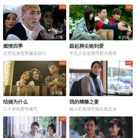
全22集
全30集
燃情四季
踮起脚尖吻到爱
元芳化身型男服装设计
平凡少女逆袭俘获大明星
全42集
全29集
结婚为什么
我的糟糠之妻
三十岁的爱情魔咒
陈小艺真情守候出轨丈夫