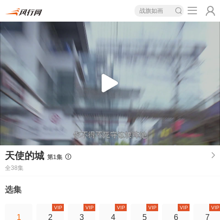
战旗如画
天使的城
第1集
全38集
选集
VIP
VIP
VIP
VIP
VIP
VIP
1
2
3
4
5
6
7