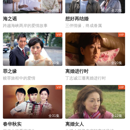
全36集
全20集
海之谣
想好再结婚
跨越海峡两岸的爱情故事
三伴情缘，终成眷属
全30集
全20集
罪之缘
离婚进行时
赎罪旅程中的爱情
丁志诚江珊离婚进行时
全31集
全22集
春华秋实
离婚女人