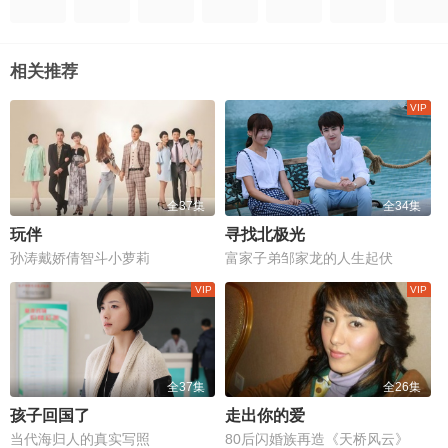
相关推荐
全37集
全34集
玩伴
寻找北极光
孙涛戴娇倩智斗小萝莉
富家子弟邹家龙的人生起伏
全37集
全26集
孩子回国了
走出你的爱
当代海归人的真实写照
80后闪婚族再造《天桥风云》