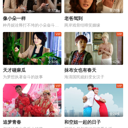
全32集
全28集
像小朵一样
老爸驾到
种丹妮诠释打不垮的小朵奋斗故事
两岸戏骨结啼笑姻缘
全30集
全42集
天才碰麻瓜
抹布女也有春天
为梦想执著奋斗的故事
海清国民媳妇变女汉子
全36集
全24集
追梦青春
和空姐一起的日子