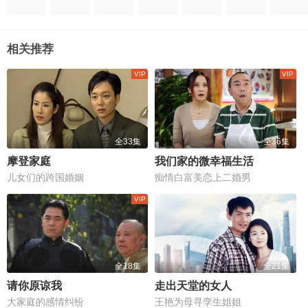
相关推荐
全33集
全36集
摩登家庭
我们家的微幸福生活
儿女们的跨国婚姻
痴情白富美恋上二婚男
全18集
全21集
请你原谅我
走出天堂的女人
大家庭的感情纠纷
王艳为母寻孪生姐姐