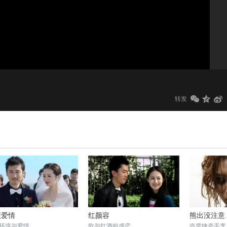
1.0x
标清
转发
碳爱情
红颜容
熊出没注意
环境与爱情
歌与红酒的虐恋
尚雯婕牵手李