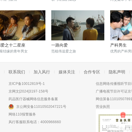
都爱之十二星座
一路向爱
产科男生
座结缘的青年男女
范植伟追爱之旅
优秀的产科男
联系我们
加入风行
媒体关注
合作专区
隐私声明
京ICP备10012819号-1
信息网络传播视听节目许
京网文[2024]3197-158号
广播电视节目许可证京字
药品医疗器械网络信息服务备案
网信算备11010507891
京公网安备11010502047221号
营业执照
网络110报警服务
风行客服联系电话：4000966660