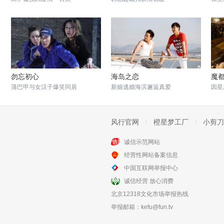
勿忘初心
海岛之恋
魔
蒲巴甲与女汉子爆笑同居
新娘逃婚海滨邂逅真爱
因星
风行官网
橙星梦工厂
小剪刀
诚信示范网站
经营性网站备案信息
梦想合伙人
在雨中
中国互联网举报中心
姚晨唐嫣为梦想走出坚定的一步
爱情与兄弟情的抉择
诚信经营 放心消费
北京12318文化市场举报热线
举报邮箱：
kefu@fun.tv