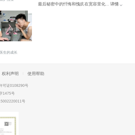
最后秘密中的忏悔和愧疚在宽容里化...
详情
医生的成长
权利声明
使用帮助
可证0108290号
1475号
5002220011号