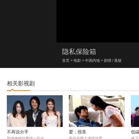
00:00/00:00
隐私保险箱
首页
>
电影
>
中国内地
>
剧情
/
悬疑
相关影视剧
不再说分手
爱，很美
低
郑伊健挽回爱情一百次
郭品超颖儿谈情说爱
保卫