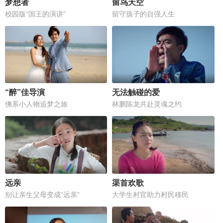
梦想者
留鸟天空
校园版“国王的演讲”
留守孩子的自强人生
“醉”佳导演
无法触碰的爱
佛系小人物追梦之旅
林鹏陈龙共赴灵魂之约
远亲
渠首欢歌
别让亲生父母变成“远亲”
大学生村官助力村民移民