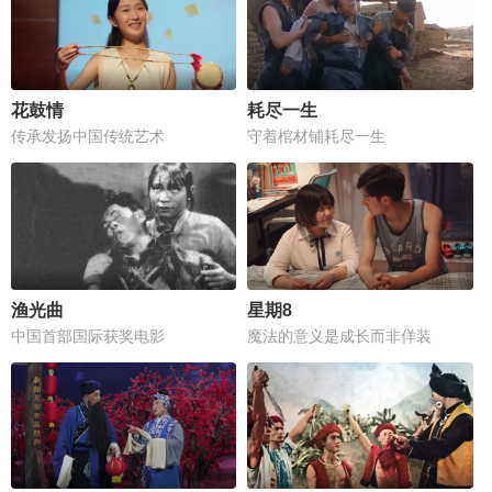
花鼓情
耗尽一生
传承发扬中国传统艺术
守着棺材铺耗尽一生
渔光曲
星期8
中国首部国际获奖电影
魔法的意义是成长而非佯装