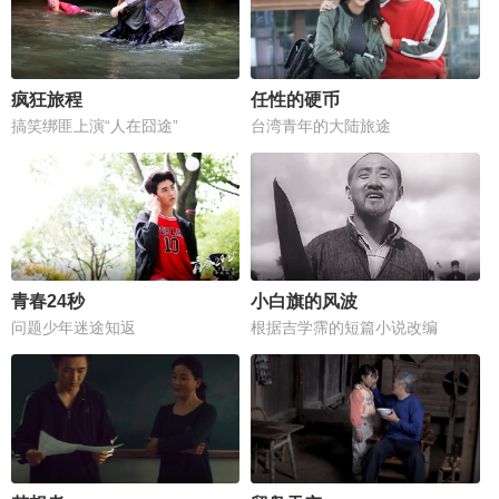
疯狂旅程
任性的硬币
搞笑绑匪上演“人在囧途”
台湾青年的大陆旅途
青春24秒
小白旗的风波
问题少年迷途知返
根据吉学霈的短篇小说改编