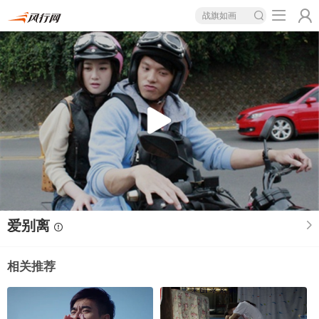
战旗如画
爱别离
相关推荐