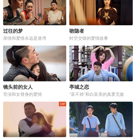
过往的梦
吻隐者
亲情和爱情永远是港湾
时空交错的爱情故事
镜头前的女人
亭城之恋
导演和女替身的爱情
“富不帅”和白富美的真爱无敌