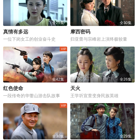
全25集
全30集
真情有多远
摩西密码
一位下岗女工的创业奋斗史
归亚蕾与宗峰岩上演终极较量
全42集
全26集
红色使命
天火
一段传奇的华蓥山游击队故事
王学圻宣萱变身民族英雄
全30集
全29集