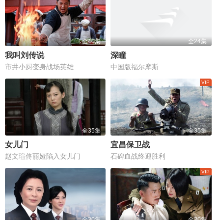
全40集
全24集
我叫刘传说
深瞳
市井小厨变身战场英雄
中国版福尔摩斯
全35集
全35集
女儿门
宜昌保卫战
赵文瑄佟丽娅陷入女儿门
石碑血战终迎胜利
全30集
全30集