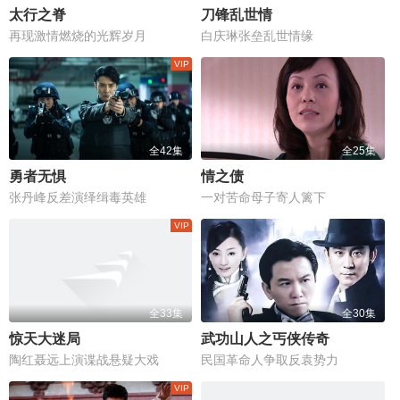
太行之脊
刀锋乱世情
再现激情燃烧的光辉岁月
白庆琳张垒乱世情缘
全42集
全25集
勇者无惧
情之债
张丹峰反差演绎缉毒英雄
一对苦命母子寄人篱下
全33集
全30集
惊天大迷局
武功山人之丐侠传奇
陶红聂远上演谍战悬疑大戏
民国革命人争取反袁势力