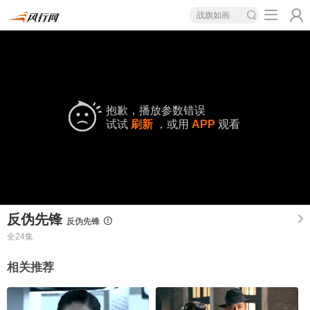
战旗如画
抱歉，播放参数错误
试试
刷新
，或用
APP
观看
反伪先锋
反伪先锋
全24集
相关推荐