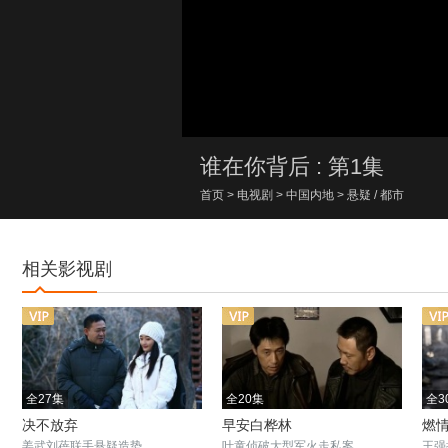
00:00/00:00
谁在你背后 : 第1集
首页
>
电视剧
>
中国内地
>
悬疑
/
都市
相关影视剧
全27集
全20集
全3
决不放弃
早安白桦林
燃
姜武刘蓓联手悬疑造势
叶童侦破大型军火走私案
王强