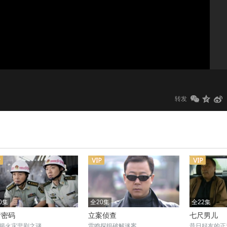
1.0x
标清
转发
0集
全20集
全22集
情密码
立案侦查
七尺男儿
揭火灾悲剧之谜
雷鸣探组破解迷案
昔日好友的正