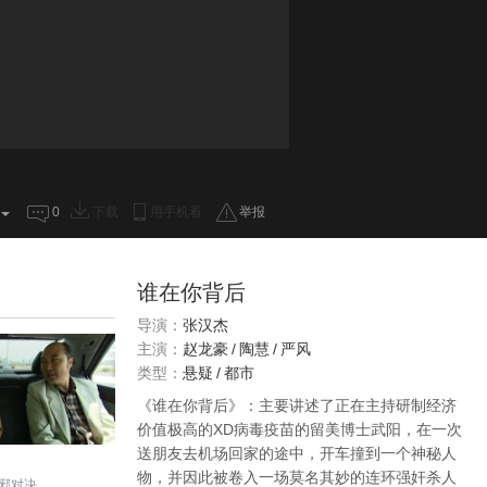
0
下载
用手机看
举报
谁在你背后
导演：
张汉杰
主演：
赵龙豪
/
陶慧
/
严风
类型：
悬疑
/
都市
《谁在你背后》：主要讲述了正在主持研制经济
价值极高的XD病毒疫苗的留美博士武阳，在一次
送朋友去机场回家的途中，开车撞到一个神秘人
物，并因此被卷入一场莫名其妙的连环强奸杀人
邪对决