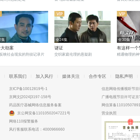
2集
全24集
全30集
士大劫案
谜证
有这样一个
反映社会现实的刑侦记录片
交织家庭伦理的悬疑剧
精通物理的神
联系我们
加入风行
媒体关注
合作专区
隐私声明
京ICP备10012819号-1
信息网络传播视听节目许
京网文[2024]3197-158号
广播电视节目许可证京字
药品医疗器械网络信息服务备案
网信算备11010507891
京公网安备11010502047221号
营业执照
网络110报警服务
风行客服联系电话：4000966660