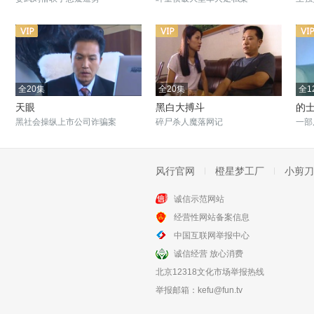
全20集
全20集
全1
天眼
黑白大搏斗
的
黑社会操纵上市公司诈骗案
碎尸杀人魔落网记
一部
风行官网
橙星梦工厂
小剪刀
诚信示范网站
全22集
全20集
经营性网站备案信息
证据
蓦然回首
中国互联网举报中心
刑警一姐揭失踪悬案
一起扑朔迷离的案件
诚信经营 放心消费
北京12318文化市场举报热线
举报邮箱：
kefu@fun.tv