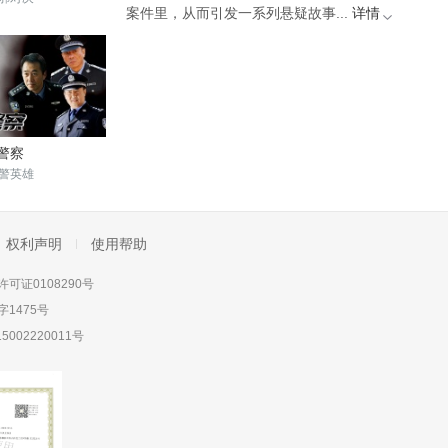
案件里，从而引发一系列悬疑故事...
详情
警察
警英雄
权利声明
使用帮助
可证0108290号
1475号
5002220011号