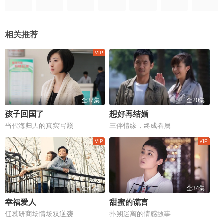
相关推荐
全37集
全20集
孩子回国了
想好再结婚
当代海归人的真实写照
三伴情缘，终成眷属
全40集
全34集
幸福爱人
甜蜜的谎言
任慕研商场情场双逆袭
扑朔迷离的情感故事