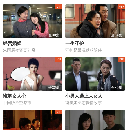
全30集
全34集
经营婚姻
一生守护
朱雨辰变宠妻狂魔
守护是最沉默的陪伴
全32集
全30集
谁解女人心
小男人遇上大女人
中国版欲望都市
凄美姐弟恋爱情故事