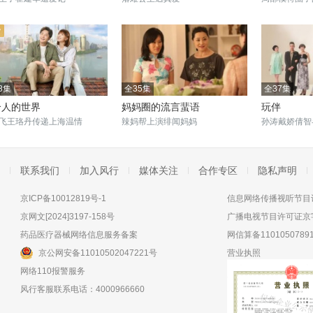
8集
全35集
全37集
个人的世界
妈妈圈的流言蜚语
玩伴
飞王珞丹传递上海温情
辣妈帮上演绯闻妈妈
孙涛戴娇倩智
联系我们
加入风行
媒体关注
合作专区
隐私声明
京ICP备10012819号-1
信息网络传播视听节目许
京网文[2024]3197-158号
广播电视节目许可证京字
药品医疗器械网络信息服务备案
网信算备11010507891
京公网安备11010502047221号
营业执照
网络110报警服务
风行客服联系电话：4000966660