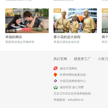
全40集
全42集
全3
幸福的脚步
赛小花的远大前程
两
冤家情侣海边开咖啡馆
李晟北漂创业送外卖
郭京
风行官网
橙星梦工厂
小剪刀
诚信示范网站
全28集
全34集
经营性网站备案信息
闺蜜决
寻找北极光
中国互联网举报中心
闺蜜爱情角逐相爱相杀
富家子弟邹家龙的人生起伏
诚信经营 放心消费
北京12318文化市场举报热线
举报邮箱：
kefu@fun.tv