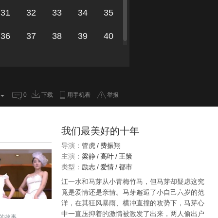
31
32
33
34
35
36
37
38
39
40
0
下载
用手机看
举报
我们最美好的十年
导演：
管虎
/
费振翔
主演：
梁静
/
高叶
/
王策
类型：
励志
/
爱情
/
都市
江一水和马芽从小青梅竹马，但马芽却疑虑这究
竟是爱情还是亲情。马芽邂逅了小自己六岁的范
洋，在其狂风暴雨、横冲直撞的攻势下，马芽心
中一直压抑着的激情被激发了出来，两人偷出户
的故事