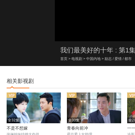
00:00/00:00
我们最美好的十年 : 第1
首页
>
电视剧
>
中国内地
>
励志
/
爱情
/
都市
相关影视剧
全32集
全33集
全2
不是不想嫁
青春向前冲
一
张俪姐妹结婚大作战
霸总爱上女助理
冷面