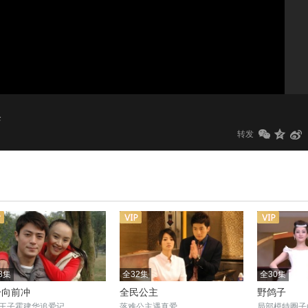
1.0x
标清
集
转发
8集
全32集
全30集
一向前冲
全民公主
野鸽子
王子霍建华追爱记
落难公主遇真爱
局部模特圈子