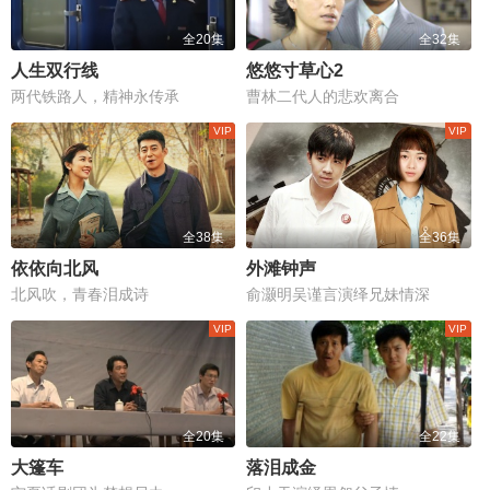
全20集
全32集
人生双行线
悠悠寸草心2
两代铁路人，精神永传承
曹林二代人的悲欢离合
全38集
全36集
依依向北风
外滩钟声
北风吹，青春泪成诗
俞灏明吴谨言演绎兄妹情深
全20集
全22集
大篷车
落泪成金