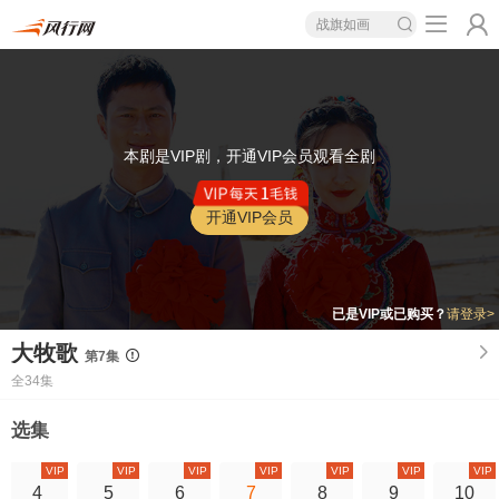
战旗如画
本剧是VIP剧，开通VIP会员观看全剧
开通VIP会员
已是VIP或已购买？
请登录>
大牧歌
第7集
全34集
选集
VIP
VIP
VIP
VIP
VIP
VIP
VIP
4
5
6
7
8
9
10