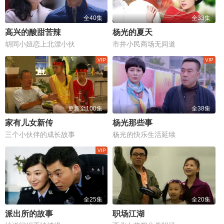
全40集
全33集
高兴的酸甜苦辣
杨光的夏天
胡同小妞恋上北漂小伙
市井小民商场无间道
更新至100集
全38集
家有儿女新传
杨光那些事
三个小伙伴的成长故事
杨光的快乐生活延续
全25集
全20集
派出所的故事
职场江湖