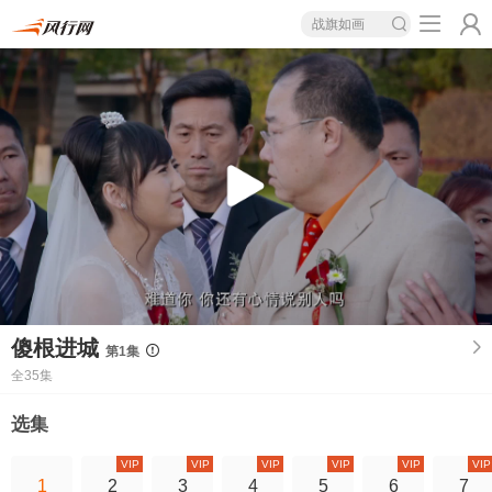
战旗如画
傻根进城
第1集
全35集
选集
VIP
VIP
VIP
VIP
VIP
VIP
1
2
3
4
5
6
7