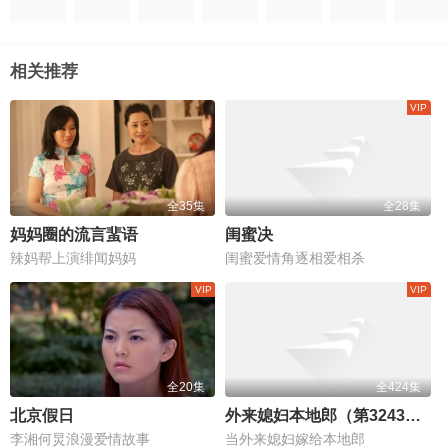
相关推荐
全35集
全28集
妈妈圈的流言蜚语
闺蜜决
辣妈帮上演绯闻妈妈
闺蜜爱情角逐相爱相杀
全20集
全424集
北京假日
外来媳妇本地郎（第3243集-第3666集）
李湘何炅浪漫爱情故事
当外来媳妇嫁给本地郎