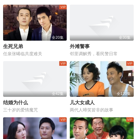
全20集
全30集
生死兄弟
外滩警事
任泉张晞临共度难关
邻里调解秀，看民警日常
全42集
全120集
结婚为什么
儿大女成人
三十岁的爱情魔咒
两代人啼笑皆非的故事