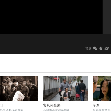
1.0x
标清
转发
壮丁
客从何处来
车票
年代经典抗战喜剧
小城市少年成长简史
吴奇隆车票引