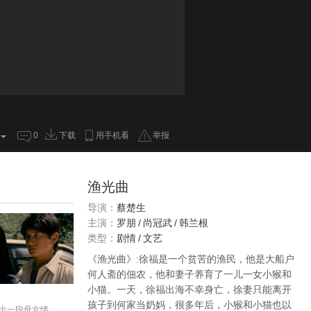
0
下载
用手机看
举报
渔光曲
导演：
蔡楚生
主演：
罗朋
/
尚冠武
/
韩兰根
类型：
剧情
/
文艺
《渔光曲》:徐福是一个贫苦的渔民，他是大船户
何人斋的佃农，他和妻子养育了一儿一女小猴和
小猫。一天，徐福出海不幸身亡，徐妻只能离开
孩子到何家当奶妈，很多年后，小猴和小猫也以
出一段母女情