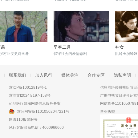
河谣
早春二月
神女
乡村巨变史诗画卷
保守社会的爱情悲剧
阮玲玉演绎妓
联系我们
加入风行
媒体关注
合作专区
隐私声明
京ICP备10012819号-1
信息网络传播视听节目许
京网文[2024]3197-158号
广播电视节目许可证京字
药品医疗器械网络信息服务备案
网信算备11010507891
京公网安备11010502047221号
营业执照
网络110报警服务
风行客服联系电话：4000966660