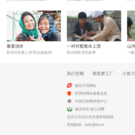
蕃薯浇米
一对对鸳鸯水上漂
山
影后归亚蕾上演“阳光姐妹淘”
陕北情歌里的故事
一幅
风行官网
橙星梦工厂
小剪刀
诚信示范网站
经营性网站备案信息
二月泉
美国之窗
中国互联网举报中心
老实人为女儿讨公道
一部独幕讽刺话剧
诚信经营 放心消费
北京12318文化市场举报热线
举报邮箱：
kefu@fun.tv