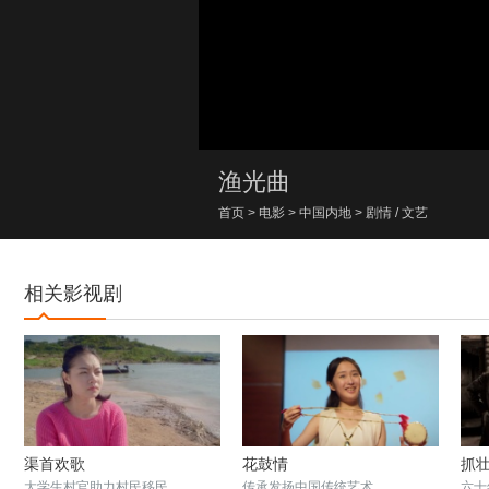
00:00/00:00
渔光曲
首页
>
电影
>
中国内地
>
剧情
/
文艺
相关影视剧
渠首欢歌
花鼓情
抓
大学生村官助力村民移民
传承发扬中国传统艺术
六十