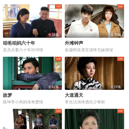
全38集
全36集
咱爸咱妈六十年
外滩钟声
党员夫妻六十年坎坷情
俞灏明吴谨言演绎兄妹情深
全42集
全28集
故梦
大道通天
陈坤李小冉的传奇爱情
李光洁演绎酒坊少掌柜