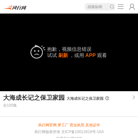
战旗如画
抱歉，视频信息错误
试试
刷新
，或用
APP
观看
大海成长记之保卫家园
大海成长记之保卫家园
全100集
风行网官网
梦工厂
营业执照
其他证件
风行网版权所有
京ICP备10012819号-16A