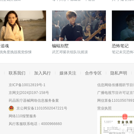
步追魂
蝙蝠别墅
恐怖笔记
佻角度挑战视觉惊悚
武艺邓紫衣组队玩摇滚
笔记未完恐怖
联系我们
加入风行
媒体关注
合作专区
隐私声明
京ICP备10012819号-1
信息网络传播视听节目许
京网文[2024]3197-158号
广播电视节目许可证京字
药品医疗器械网络信息服务备案
网信算备11010507891
京公网安备11010502047221号
营业执照
网络110报警服务
风行客服联系电话：4000966660