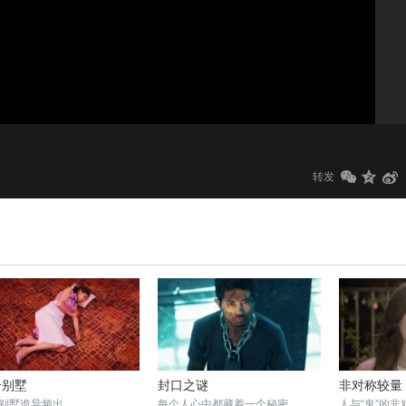
1.0x
标清
转发
号别墅
封口之谜
非对称较量
别墅诡异频出
每个人心中都藏着一个秘密
人与“鬼”的非