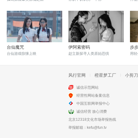
台仙魔咒
伊阿索密码
步
台仙游戏惊悚上映
赵立新探寻人类原始恐惧
用轻
风行官网
橙星梦工厂
小剪刀
诚信示范网站
经营性网站备案信息
借眼
时空终点
中国互联网举报中心
薛佳凝陈浩民古宅惊魂
落跑新娘流落泰国荒岛
诚信经营 放心消费
北京12318文化市场举报热线
举报邮箱：
kefu@fun.tv