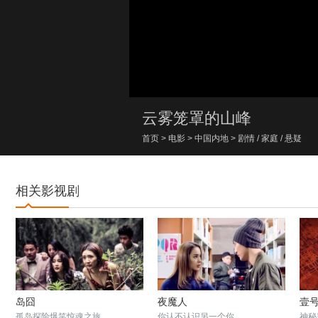
00:00/00:00
云雾笼罩的山峰
首页
>
电影
>
中国内地
>
剧情
/
家庭
/
悬疑
相关影视剧
岛囧
夜魔人
壹
孤岛探险爆笑惊魂之旅
你认不认识另一个你
神秘