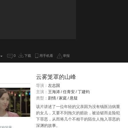
0
下载
用手机看
举报
云雾笼罩的山峰
导演：
左志国
主演：
王海涛
/
任青安
/
丁建钧
类型：
剧情
/
家庭
/
悬疑
该片讲述了一位年轻的父亲因为没有钱医治病重
的女儿，又要不到拖欠的赔款，被迫铤而走险犯
下罪恶，从而将几个不相干的陌生人拖入罪恶的
深渊的故事。
对称较量