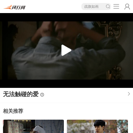
战旗如画
无法触碰的爱
相关推荐