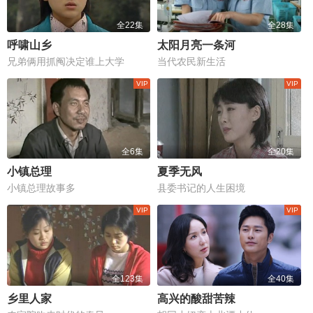
全22集
全28集
呼啸山乡
太阳月亮一条河
兄弟俩用抓阄决定谁上大学
当代农民新生活
全6集
全20集
小镇总理
夏季无风
小镇总理故事多
县委书记的人生困境
全123集
全40集
乡里人家
高兴的酸甜苦辣