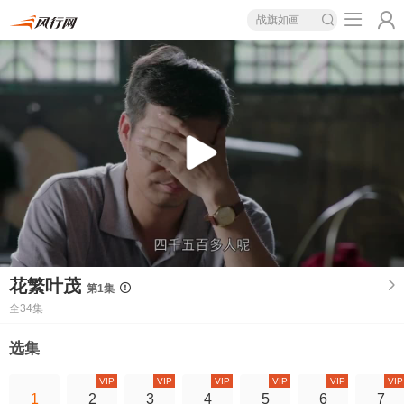
战旗如画
花繁叶茂
第1集
全34集
选集
VIP
VIP
VIP
VIP
VIP
VIP
1
2
3
4
5
6
7