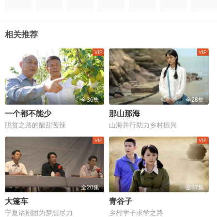
相关推荐
全36集
全28集
一个都不能少
那山那海
脱贫之路的酸甜苦辣
山海并行助力乡村振兴
全20集
全37集
大篷车
青谷子
宁夏话剧团为梦想尽力
乡村学子求学之路