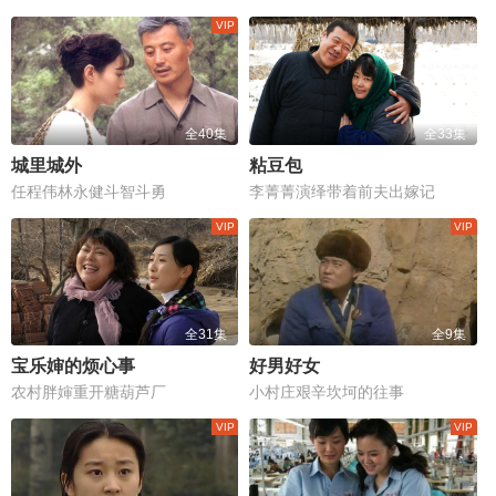
全40集
全33集
城里城外
粘豆包
任程伟林永健斗智斗勇
李菁菁演绎带着前夫出嫁记
全31集
全9集
宝乐婶的烦心事
好男好女
农村胖婶重开糖葫芦厂
小村庄艰辛坎坷的往事