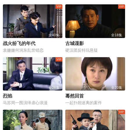
全40集
全18集
战火纷飞的年代
古城谍影
袁姗姗何润东乱世错恋
硬汉团反特玩悬疑
全28集
全20集
烈焰
蓦然回首
马苏周一围演绎虐心浪漫
一起扑朔迷离的案件