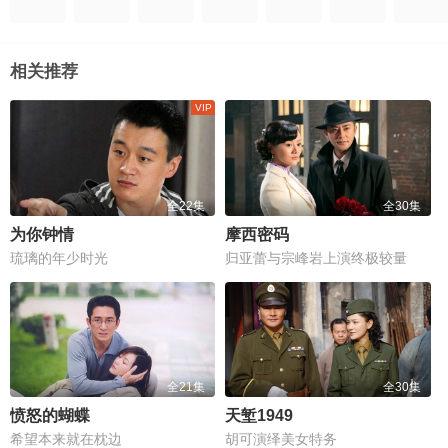
相关推荐
全22集
全30集
为你钟情
摩西密码
琉璃的年少时光
归亚蕾与宗峰岩上演终极较量
全21集
全30集
愤怒的蝴蝶
天堑1949
希望本来就在枕边
胡可演绎美女特务