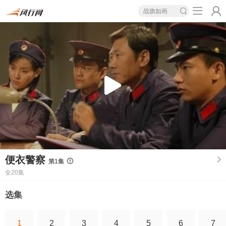
战旗如画
便衣警察
第1集
全20集
选集
1
2
3
4
5
6
7