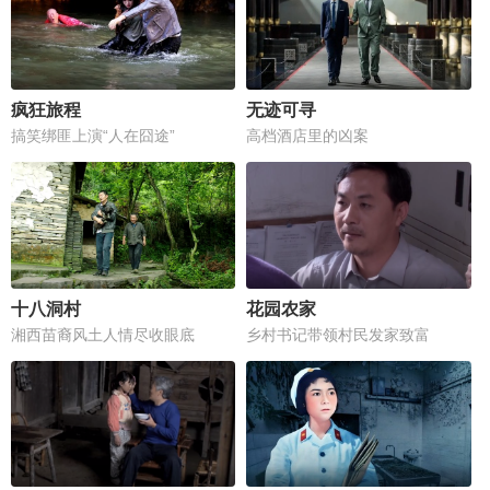
疯狂旅程
无迹可寻
搞笑绑匪上演“人在囧途”
高档酒店里的凶案
十八洞村
花园农家
湘西苗裔风土人情尽收眼底
乡村书记带领村民发家致富