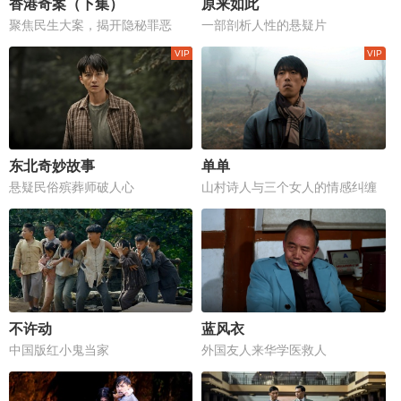
香港奇案（下集）
原来如此
聚焦民生大案，揭开隐秘罪恶
一部剖析人性的悬疑片
东北奇妙故事
单单
悬疑民俗殡葬师破人心
山村诗人与三个女人的情感纠缠
不许动
蓝风衣
中国版红小鬼当家
外国友人来华学医救人