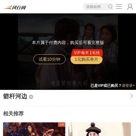
战旗如画
本片属于付费内容，购买后可看完整版
试看10分钟
1元
购买单片
已是VIP或已购买？
请登录>
箭杆河边
相关推荐