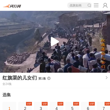
战旗如画
红旗渠的儿女们
第1集
全24集
选集
VIP
VIP
VIP
VIP
VIP
VIP
1
2
3
4
5
6
7