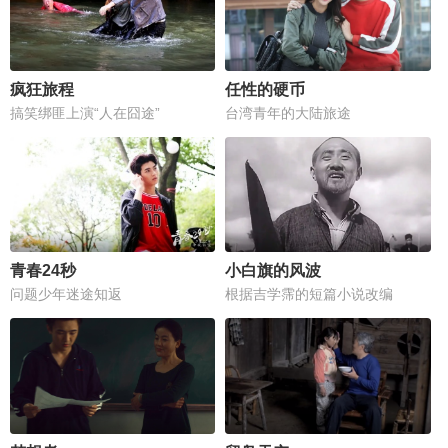
疯狂旅程
任性的硬币
搞笑绑匪上演“人在囧途”
台湾青年的大陆旅途
青春24秒
小白旗的风波
问题少年迷途知返
根据吉学霈的短篇小说改编