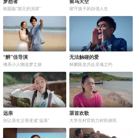
梦想者
留鸟天空
校园版“国王的演讲”
留守孩子的自强人生
“醉”佳导演
无法触碰的爱
佛系小人物追梦之旅
林鹏陈龙共赴灵魂之约
远亲
渠首欢歌
别让亲生父母变成“远亲”
大学生村官助力村民移民