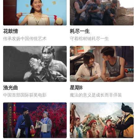
花鼓情
耗尽一生
传承发扬中国传统艺术
守着棺材铺耗尽一生
渔光曲
星期8
中国首部国际获奖电影
魔法的意义是成长而非佯装