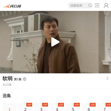
战旗如画
软弱
第1集
全20集
选集
VIP
VIP
VIP
VIP
VIP
VIP
1
2
3
4
5
6
7