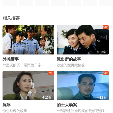
相关推荐
全30集
全25集
外滩警事
派出所的故事
邻里调解秀，看民警日常
沙溢闫妮再续情缘
全25集
全12集
沉浮
的士大劫案
惊心动魄的较量
一部反映社会现实的刑侦记录片