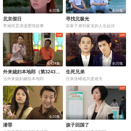
全20集
全34集
北京假日
寻找北极光
李湘何炅浪漫爱情故事
富家子弟邹家龙的人生起伏
全424集
全20集
外来媳妇本地郎（第3243集-第3666集）
生死兄弟
当外来媳妇嫁给本地郎
任泉张晞临共度难关
全20集
全37集
潜罪
孩子回国了