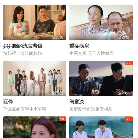
全35集
全24集
妈妈圈的流言蜚语
重症病房
辣妈帮上演绯闻妈妈
生死交织,见证人性微光
全37集
全28集
玩伴
闺蜜决
孙涛戴娇倩智斗小萝莉
闺蜜爱情角逐相爱相杀