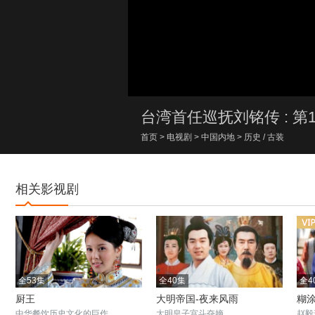
00:00/00:00
台湾首任巡抚刘铭传 : 第
首页
>
电视剧
>
中国内地
>
历史
/
古装
相关影视剧
全53集
全40集
全4
厨王
大明帝国-夜来风雨
糊
中华餐饮历史文化的巨作
大明皇子宫斗夺嫡
赵毅