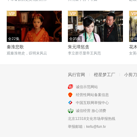
全22集
全35集
全4
秦淮悲歌
朱元璋惩贪
花
观秦淮艳史，叹明末风云
李立群尽显帝王风范
女英
风行官网
橙星梦工厂
小剪刀
诚信示范网站
全35集
全42集
经营性网站备案信息
大舜
九河入海
中国互联网举报中心
远古帝王的传奇一生
五十年津门浮世绘
诚信经营 放心消费
北京12318文化市场举报热线
举报邮箱：
kefu@fun.tv