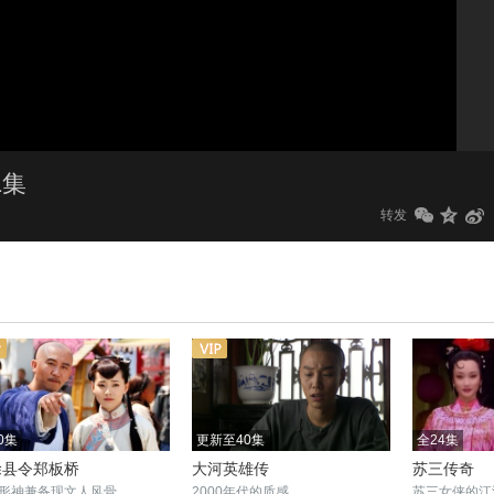
1.0x
标清
1集
转发
0集
更新至40集
全24集
涂县令郑板桥
大河英雄传
苏三传奇
形神兼备现文人风骨
2000年代的质感
苏三女侠的江