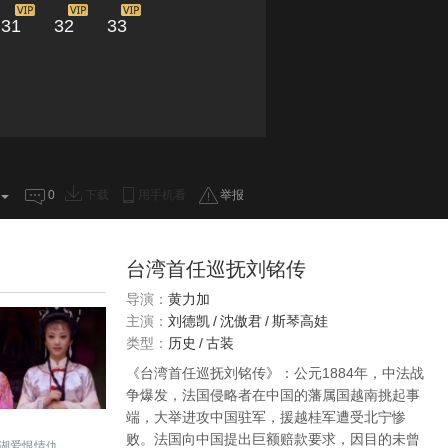
31
32
33
0
下载
用手机看
举报
台湾首任巡抚刘铭传
导演：
黄力加
主演：
刘德凯
/
沈傲君
/
斯琴高娃
类型：
历史
/
古装
《台湾首任巡抚刘铭传》：公元1884年，中法战
争爆发，法国侵略者在中国的藩属国越南挑起事
端，大举进攻中国驻军，援越桂军遭受北宁惨
败。法国向中国提出巨额赔款要求，因目的未曾
湖爱恨情仇