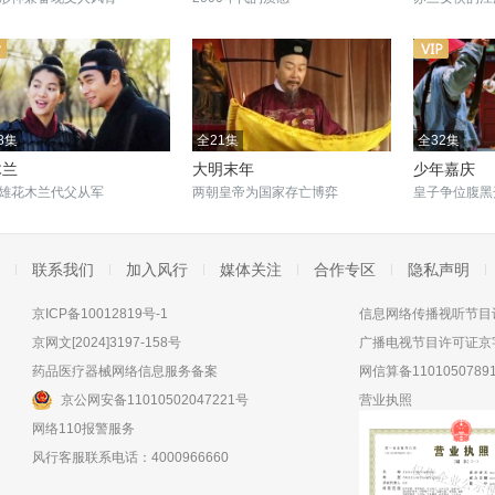
8集
全21集
全32集
木兰
大明末年
少年嘉庆
雄花木兰代父从军
两朝皇帝为国家存亡博弈
皇子争位腹黑
联系我们
加入风行
媒体关注
合作专区
隐私声明
京ICP备10012819号-1
信息网络传播视听节目许
京网文[2024]3197-158号
广播电视节目许可证京字
药品医疗器械网络信息服务备案
网信算备11010507891
京公网安备11010502047221号
营业执照
网络110报警服务
风行客服联系电话：4000966660