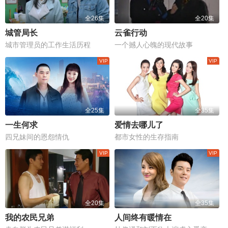
全26集
全20集
城管局长
云雀行动
城市管理员的工作生活历程
一个撼人心魄的现代故事
全25集
全35集
一生何求
爱情去哪儿了
四兄妹间的恩怨情仇
都市女性的生存指南
全20集
全35集
我的农民兄弟
人间终有暖情在