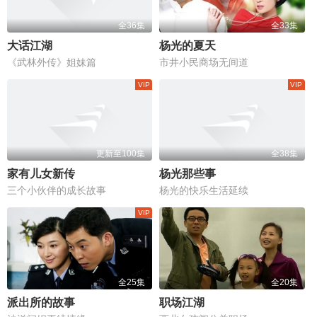
全36集
全33集
大话江湖
杨光的夏天
《武林外传》姐妹篇
市井小民商场无间道
更新至100集
全38集
家有儿女新传
杨光那些事
三个小伙伴的成长故事
杨光的快乐生活延续
全25集
全20集
派出所的故事
职场江湖