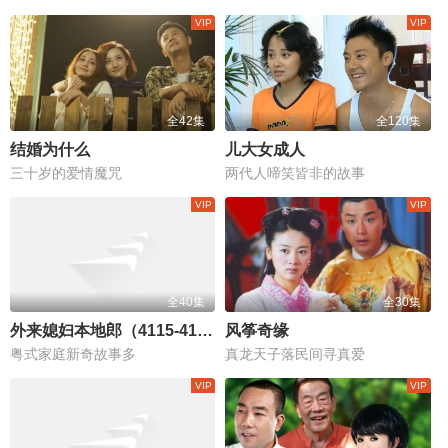
全42集
全120集
结婚为什么
儿大女成人
三十岁的爱情魔咒
两代人啼笑皆非的故事
全40集
全30集
外来媳妇本地郎（4115-4154）
风筝奇缘
粤式家庭新奇故事多
真龙天子落民间寻真爱