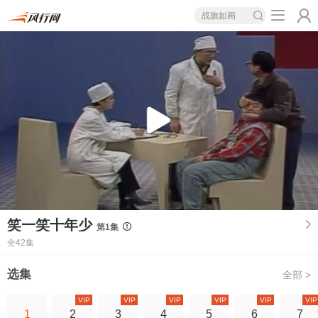
战旗如画
笑一笑十年少
第1集
全42集
选集
全部 >
VIP
VIP
VIP
VIP
VIP
VIP
1
2
3
4
5
6
7