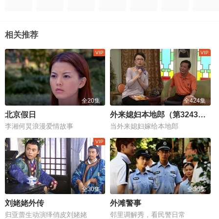
相关推荐
全20集
全424集
北京假日
外来媳妇本地郎（第3243集-第3666集）
李湘何炅浪漫爱情故事
当外来媳妇嫁给本地郎
全30集
全30集
刘姥姥外传
外滩警事
归亚蕾生动演绎俏皮刘姥姥
邻里调解秀，看民警日常