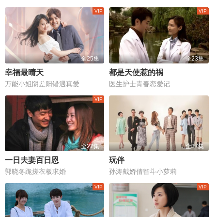
全25集
全23集
幸福最晴天
都是天使惹的祸
万能小姐阴差阳错遇真爱
医生护士青春恋爱记
全27集
全37集
一日夫妻百日恩
玩伴
郭晓冬跪搓衣板求婚
孙涛戴娇倩智斗小萝莉