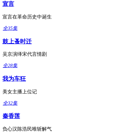
宣言
宣言在革命历史中诞生
全35集
鼓上蚤时迁
吴京演绎宋代言情剧
全28集
我为车狂
美女主播上位记
全32集
秦香莲
负心汉陈浩民唯斩解气