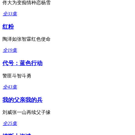
佟大为变痴情种恋杨雪
全33集
红粉
陶泽如张智霖红色使命
全19集
代号：蓝色行动
警匪斗智斗勇
全43集
我的父亲我的兵
刘威张一山再续父子缘
全25集