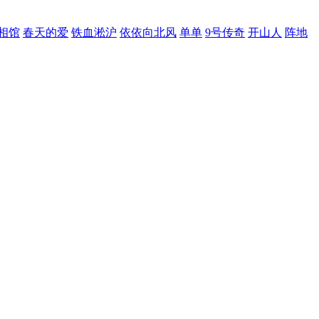
相馆
春天的爱
铁血淞沪
依依向北风
单单
9号传奇
开山人
阵地