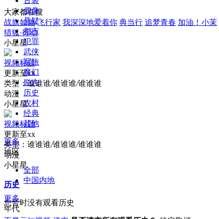
古装
偶像
大家都在搜
悬疑
战旗如画
飞行家
我深深地爱着你
典当行
追梦青春
加油！小茉
都市
猎狐·行动
犯罪
小星星
武侠
军旅
视频标题
魔幻
更新至xx
励志
类型：
谁谁谁
/
谁谁谁
/
谁谁谁
历史
动漫
农村
小星星
经典
其他
视频标题
更新至xx
更多
类型：
谁谁谁
/
谁谁谁
/
谁谁谁
地区
动漫
小星星
全部
中国内地
历史
更多
您暂时没有观看历史
年代