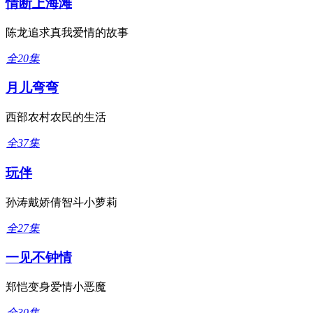
情断上海滩
陈龙追求真我爱情的故事
全20集
月儿弯弯
西部农村农民的生活
全37集
玩伴
孙涛戴娇倩智斗小萝莉
全27集
一见不钟情
郑恺变身爱情小恶魔
全30集