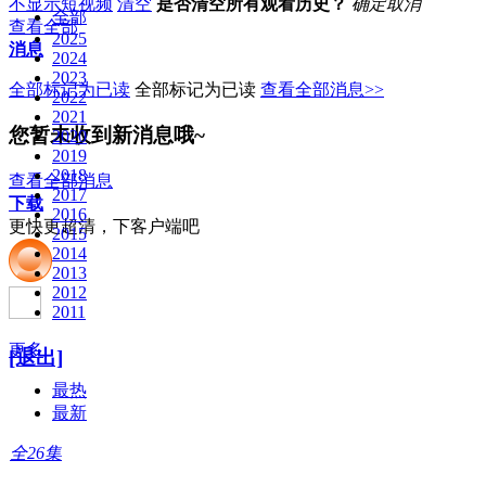
不显示短视频
清空
是否清空所有观看历史？
确定
取消
全部
查看全部
2025
消息
2024
2023
全部标记为已读
全部标记为已读
查看全部消息>>
2022
2021
您暂未收到新消息哦~
2020
2019
2018
查看全部消息
2017
下载
2016
更快更超清，下客户端吧
2015
2014
2013
2012
2011
更多
[退出]
最热
最新
全26集