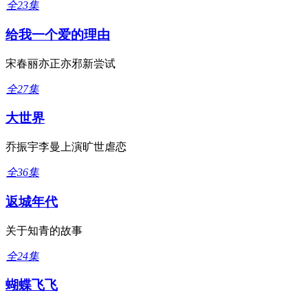
全23集
给我一个爱的理由
宋春丽亦正亦邪新尝试
全27集
大世界
乔振宇李曼上演旷世虐恋
全36集
返城年代
关于知青的故事
全24集
蝴蝶飞飞