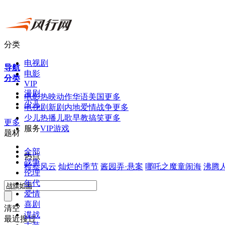
分类
电视剧
导航
电影
分类
VIP
漫剧
电
影
热映
动作
华语
美国
更多
少儿
电视剧
新剧
内地
爱情
战争
更多
少
儿
热播
儿歌
早教
搞笑
更多
更多
服
务
VIP
游戏
题材
全部
热
点
战争
检察风云
灿烂的季节
酱园弄·悬案
哪吒之魔童闹海
沸腾
伦理
年代
爱情
喜剧
清空
谍战
最近搜过